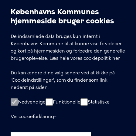
Københavns Kommunes
Cookieindstillinger
hjemmeside bruger cookies
Københavns Ældreråd
De indsamlede data bruges kun internt i
Københavns Kommune
Københavns Kommune til at kunne vise fx videoer
og kort på hjemmesiden og forbedre den generelle
brugeroplevelse.
Læs hele vores cookiepolitik her
KONTAKT
Du kan ændre dine valg senere ved at klikke på
Rådhuspladsen 1, 1550 København V
'Cookieindstillinger', som du finder som link
nederst på siden.
LINKS
Nødvendige
Funktionelle
Statistiske
Kontakt os
Vis cookieforklaring
Tilgængelighedserklæring