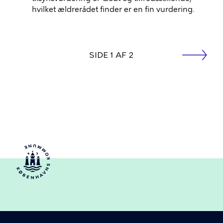
hvilket ældrerådet finder er en fin vurdering.
side
SIDE 1 AF 2
Næste
Sideinddeling