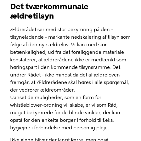
Det tværkommunale
ældretilsyn
Ældrerådet ser med stor bekymring på den –
tilsyneladende - markante nedskalering af tilsyn som
følge af den nye ældrelov. Vi kan med stor
betænkelighed, ud fra det foreliggende materiale
konstaterer, at ældrerådene ikke er medtænkt som
høringspart i den kommende tilsynsramme. Det
undrer Rådet - ikke mindst da det af ældreloven
fremgår, at Ældrerådene skal høres i alle spørgsmål,
der vedrører ældreområder.
Uanset de muligheder, som en form for
whistleblower-ordning vil skabe, er vi som Råd,
meget bekymrede for de blinde vinkler, der kan
opstå for den enkelte borger i forhold til f.eks.
hygiejne i forbindelse med personlig pleje.
Ikke alene bliver der langt færre, men også