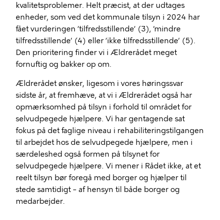
kvalitetsproblemer. Helt præcist, at der udtages
enheder, som ved det kommunale tilsyn i 2024 har
fået vurderingen ’tilfredsstillende’ (3), ’mindre
tilfredsstillende’ (4) eller ’ikke tilfredsstillende’ (5).
Den prioritering finder vi i Ældrerådet meget
fornuftig og bakker op om.
Ældrerådet ønsker, ligesom i vores høringssvar
sidste år, at fremhæve, at vi i Ældrerådet også har
opmærksomhed på tilsyn i forhold til området for
selvudpegede hjælpere. Vi har gentagende sat
fokus på det faglige niveau i rehabiliteringstilgangen
til arbejdet hos de selvudpegede hjælpere, men i
særdeleshed også formen på tilsynet for
selvudpegede hjælpere. Vi mener i Rådet ikke, at et
reelt tilsyn bør foregå med borger og hjælper til
stede samtidigt – af hensyn til både borger og
medarbejder.