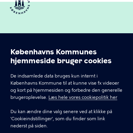
Københavns Kommunes
Cookieindstillinger
hjemmeside bruger cookies
Københavns Ældreråd
De indsamlede data bruges kun internt i
Københavns Kommune
Københavns Kommune til at kunne vise fx videoer
og kort på hjemmesiden og forbedre den generelle
brugeroplevelse.
Læs hele vores cookiepolitik her
KONTAKT
Du kan ændre dine valg senere ved at klikke på
Rådhuspladsen 1, 1550 København V
'Cookieindstillinger', som du finder som link
nederst på siden.