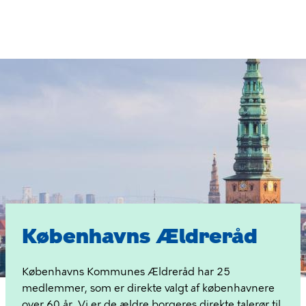
Gå
til
hovedindhold
Københavns
Ældreråd
Københavns Ældreråd
Københavns Kommunes Ældreråd har 25
medlemmer, som er direkte valgt af københavnere
over 60 år. Vi er de ældre borgeres direkte talerør til