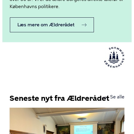
Københavns politikere.
Læs mere om Ældrerådet
Seneste nyt fra Ældrerådet
new
Se alle