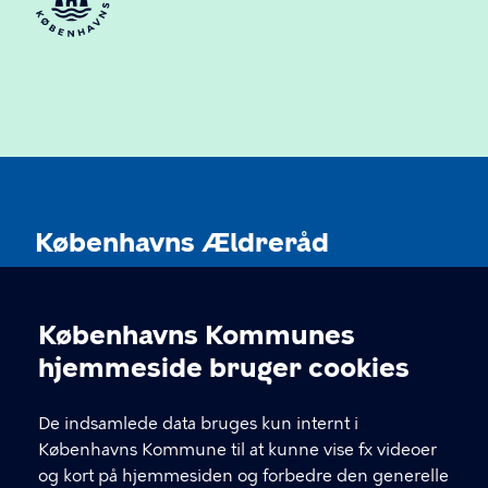
Københavns Ældreråd
Københavns Kommune
Københavns Kommunes
Cookieindstillinger
KONTAKT
hjemmeside bruger cookies
Rådhuspladsen 1, 1550 København V
De indsamlede data bruges kun internt i
Københavns Kommune til at kunne vise fx videoer
og kort på hjemmesiden og forbedre den generelle