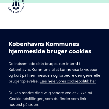
Københavns Kommunes
Cookieindstillinger
hjemmeside bruger cookies
Københavns Ældreråd
De indsamlede data bruges kun internt i
Københavns Kommune
Københavns Kommune til at kunne vise fx videoer
og kort på hjemmesiden og forbedre den generelle
brugeroplevelse.
Læs hele vores cookiepolitik her
KONTAKT
Du kan ændre dine valg senere ved at klikke på
Rådhuspladsen 1, 1550 København V
'Cookieindstillinger', som du finder som link
nederst på siden.