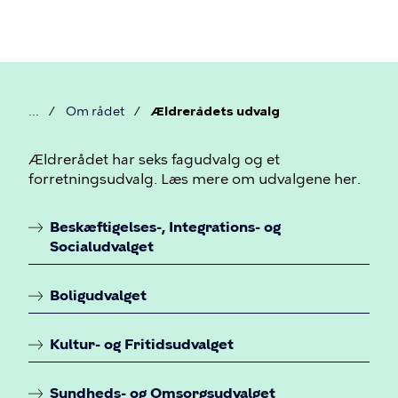
Gå
til
hovedindhold
Om rådet
Ældrerådets udvalg
Brødkrumme
Æ
Ældrerådet har seks fagudvalg og et
forretningsudvalg. Læs mere om udvalgene her.
l
d
Beskæftigelses-, Integrations- og
r
Socialudvalget
Linkoversigt
e
Boligudvalget
r
å
Kultur- og Fritidsudvalget
d
e
Sundheds- og Omsorgsudvalget