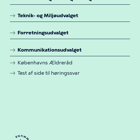
t
s
Teknik- og Miljøudvalget
u
Forretningsudvalget
d
v
Kommunikationsudvalget
a
Københavns Ældreråd
l
Test af side til høringssvar
g