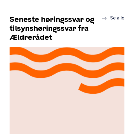
Seneste høringssvar og
new
Se alle
tilsynshøringssvar fra
Ældrerådet