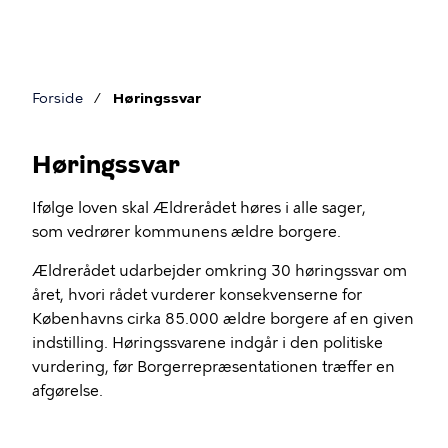
Gå
til
hovedindhold
Forside
Høringssvar
Brødkrumme
Høringssvar
Ifølge loven skal Ældrerådet høres i alle sager,
Høringssvar
som vedrører kommunens ældre borgere.
Ældrerådet udarbejder omkring 30 høringssvar om
året, hvori rådet vurderer konsekvenserne for
Københavns cirka 85.000 ældre borgere af en given
indstilling. Høringssvarene indgår i den politiske
vurdering, før Borgerrepræsentationen træffer en
afgørelse.