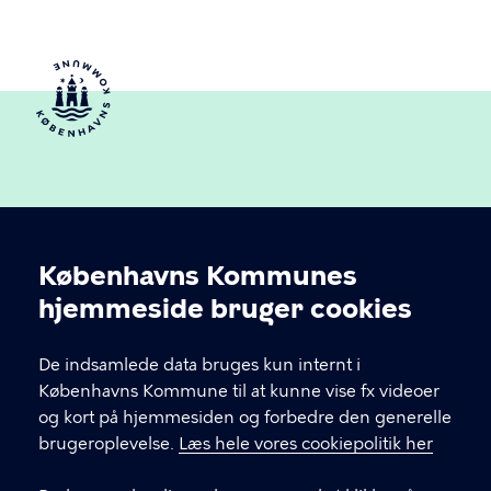
Københavns Kommunes
Cookieindstillinger
hjemmeside bruger cookies
Københavns Ældreråd
De indsamlede data bruges kun internt i
Københavns Kommune
Københavns Kommune til at kunne vise fx videoer
og kort på hjemmesiden og forbedre den generelle
brugeroplevelse.
Læs hele vores cookiepolitik her
KONTAKT