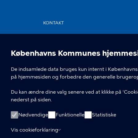
KONTAKT
Rådhuspladsen 1, 1550 København
V
Københavns Kommunes hjemmesid
Cookieindstil
De indsamlede data bruges kun internt i Københavns 
på hjemmesiden og forbedre den generelle brugerop
Du kan ændre dine valg senere ved at klikke på 'Cookie
nederst på siden.
Nødvendige
Funktionelle
Statistiske
Vis cookieforklaring