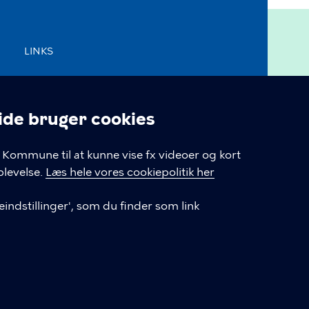
LINKS
Kontakt os
e bruger cookies
Tilgængelighedserklæring
linger
Kommune til at kunne vise fx videoer og kort
Cookiepolitik
levelse.
Læs hele vores cookiepolitik her
Cookieindstillinger
indstillinger', som du finder som link