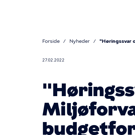
Prim
Gå
til
navig
hovedindhold
Forside
Nyheder
"Høringssvar 
Brødkru
27.02.2022
"Høringss
Miljøforv
budgetfor