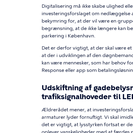
Digitalisering må ikke skabe ulighed el
investeringsforslaget om nedlæggelse a
bekymring for, at der vil være en grupp
begrænsning, at de ikke længere kan ben
parkering i København.
Det er derfor vigtigt, at der skal være et 
at der i udviklingen af den døgnbemand
kan være mennesker, som har behov for 
Response eller app som betalingsløsnin
Udskiftning af gadebelys
trafiksignalhoveder til L
Ældrerådet mener, at investeringsforsl
armaturer lyder fornuftigt. Vi skal i
det er vigtigt, at lysstyrken fortsat er
oplever vanskeligheder med at færdes på 