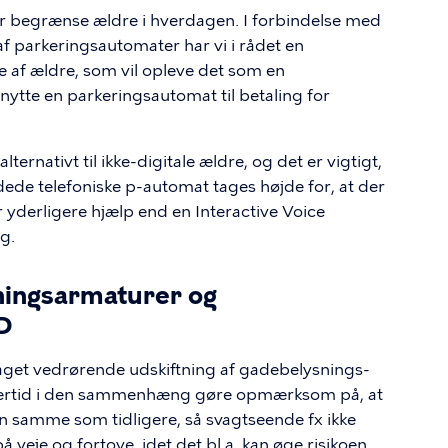
ler begrænse ældre i hverdagen. I forbindelse med
f parkeringsautomater har vi i rådet en
e af ældre, som vil opleve det som en
ytte en parkeringsautomat til betaling for
alternativt til ikke-digitale ældre, og det er vigtigt,
ede telefoniske p-automat tages højde for, at der
yderligere hjælp end en Interactive Voice
g.
ningsarmaturer og
ED
aget vedrørende udskiftning af gadebelysnings-
midlertid i den sammenhæng gøre opmærksom på, at
 den samme som tidligere, så svagtseende fx ikke
veje og fortove, idet det bl.a. kan øge risikoen