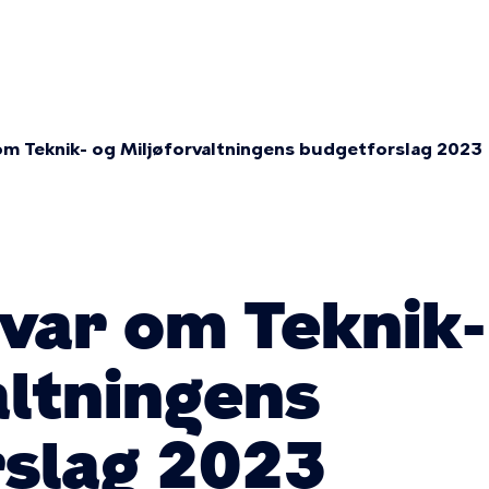
ær
ation
om Teknik- og Miljøforvaltningens budgetforslag 2023
mme
var om Teknik-
altningens
slag 2023