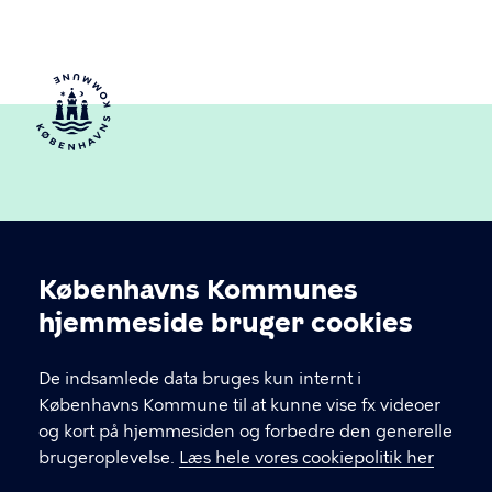
Københavns Kommunes
Cookieindstillinger
hjemmeside bruger cookies
Københavns Ældreråd
De indsamlede data bruges kun internt i
Københavns Kommune
Københavns Kommune til at kunne vise fx videoer
og kort på hjemmesiden og forbedre den generelle
brugeroplevelse.
Læs hele vores cookiepolitik her
KONTAKT