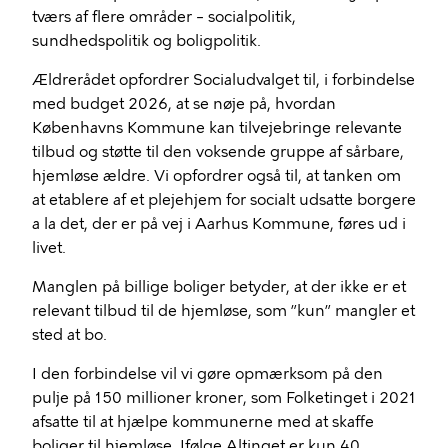
tværs af flere områder – socialpolitik,
sundhedspolitik og boligpolitik.
Ældrerådet opfordrer Socialudvalget til, i forbindelse
med budget 2026, at se nøje på, hvordan
Københavns Kommune kan tilvejebringe relevante
tilbud og støtte til den voksende gruppe af sårbare,
hjemløse ældre. Vi opfordrer også til, at tanken om
at etablere af et plejehjem for socialt udsatte borgere
a la det, der er på vej i Aarhus Kommune, føres ud i
livet.
Manglen på billige boliger betyder, at der ikke er et
relevant tilbud til de hjemløse, som ”kun” mangler et
sted at bo.
I den forbindelse vil vi gøre opmærksom på den
pulje på 150 millioner kroner, som Folketinget i 2021
afsatte til at hjælpe kommunerne med at skaffe
boliger til hjemløse. Ifølge Altinget er kun 40