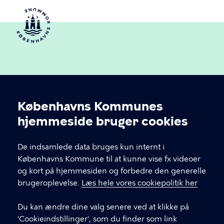
Københavns Kommunes
Cookieindstillinger
hjemmeside bruger cookies
Københavns Ældreråd
De indsamlede data bruges kun internt i
Københavns Kommune
Københavns Kommune til at kunne vise fx videoer
og kort på hjemmesiden og forbedre den generelle
brugeroplevelse.
Læs hele vores cookiepolitik her
KONTAKT
Du kan ændre dine valg senere ved at klikke på
Rådhuspladsen 1, 1550 København V
'Cookieindstillinger', som du finder som link