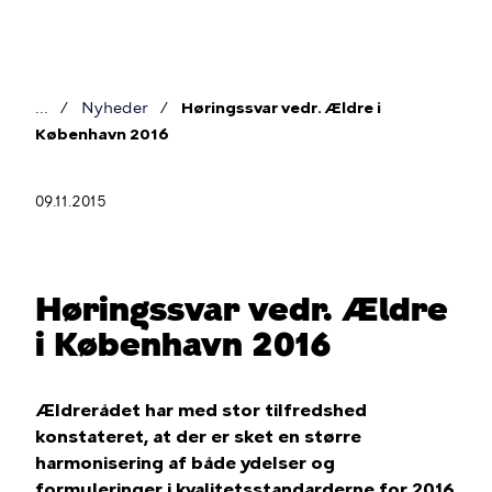
Gå
til
hovedindhold
Nyheder
Høringssvar vedr. Ældre i
Brødkrumme
København 2016
09.11.2015
Høringssvar vedr. Ældre
i København 2016
Ældrerådet har med stor tilfredshed
konstateret, at der er sket en større
harmonisering af både ydelser og
formuleringer i kvalitetsstandarderne for 2016