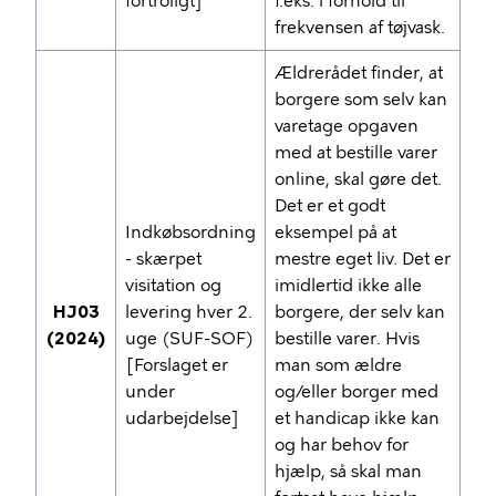
fortroligt]
f.eks. i forhold til
frekvensen af tøjvask.
Ældrerådet finder, at
borgere som selv kan
varetage opgaven
med at bestille varer
online, skal gøre det.
Det er et godt
Indkøbsordning
eksempel på at
- skærpet
mestre eget liv. Det er
visitation og
imidlertid ikke alle
HJ03
levering hver 2.
borgere, der selv kan
(2024)
uge (SUF-SOF)
bestille varer. Hvis
[Forslaget er
man som ældre
under
og/eller borger med
udarbejdelse]
et handicap ikke kan
og har behov for
hjælp, så skal man