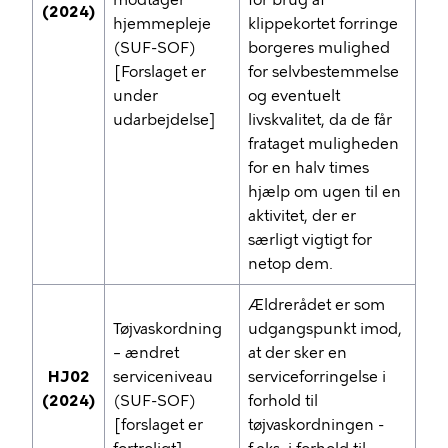
modtager
for brug af
(2024)
hjemmepleje
klippekortet forringe
(SUF-SOF)
borgeres mulighed
[Forslaget er
for selvbestemmelse
under
og eventuelt
udarbejdelse]
livskvalitet, da de får
frataget muligheden
for en halv times
hjælp om ugen til en
aktivitet, der er
særligt vigtigt for
netop dem.
Ældrerådet er som
Tøjvaskordning
udgangspunkt imod,
– ændret
at der sker en
HJ02
serviceniveau
serviceforringelse i
(2024)
(SUF-SOF)
forhold til
[forslaget er
tøjvaskordningen -