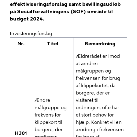
effektiviseringsforslag samt bevillingsudløb
på Socialforvaltningens (SOF) område til
budget 2024.
Investeringsforslag
Nr.
Titel
Bemærkning
Ældrerådet er imod
at ændre i
målgruppen og
frekvensen for brug
af klippekortet, da
borgere, der er
Ændre
visiteret til
målgruppe og
ordningen, ofte har
frekvens for
et stort behov for
klippekort til
hjælp. Konkret vil en
borgere, der
ændring i frekvensen
HJ01