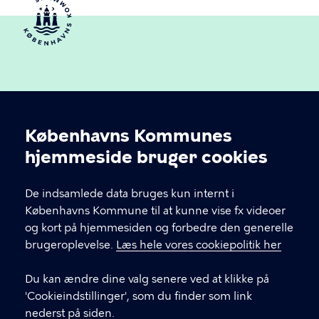
Københavns Kommunes
Cookieindstillinger
hjemmeside bruger cookies
Københavns Ældreråd
De indsamlede data bruges kun internt i
Københavns Kommune
Københavns Kommune til at kunne vise fx videoer
og kort på hjemmesiden og forbedre den generelle
brugeroplevelse.
Læs hele vores cookiepolitik her
KONTAKT
Du kan ændre dine valg senere ved at klikke på
Rådhuspladsen 1, 1550 København V
'Cookieindstillinger', som du finder som link
nederst på siden.