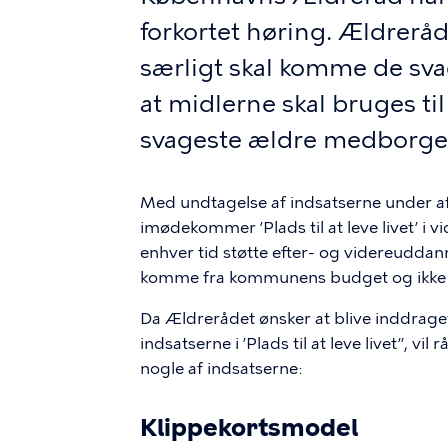
forkortet høring. Ældrerå
særligt skal komme de sva
at midlerne skal bruges til
svageste ældre medborge
Med undtagelse af indsatserne under af
imødekommer ’Plads til at leve livet’ i v
enhver tid støtte efter- og videreuddann
komme fra kommunens budget og ikke 
Da Ældrerådet ønsker at blive inddraget
indsatserne i ’Plads til at leve livet”, v
nogle af indsatserne:
Klippekortsmodel