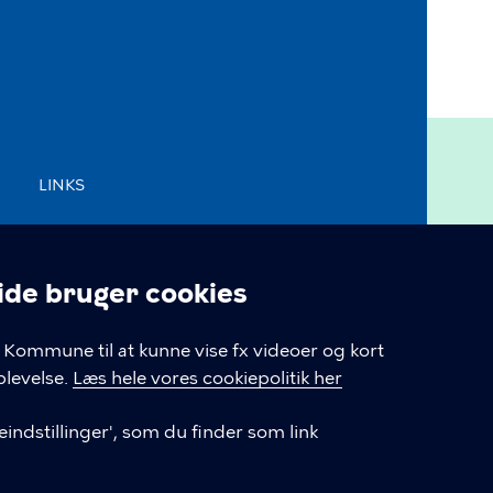
LINKS
Kontakt os
e bruger cookies
Tilgængelighedserklæring
linger
Kommune til at kunne vise fx videoer og kort
Cookiepolitik
levelse.
Læs hele vores cookiepolitik her
Cookieindstillinger
indstillinger', som du finder som link