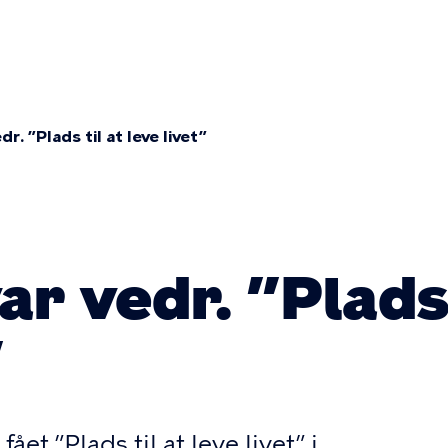
ær
ation
r. ”Plads til at leve livet”
mme
r vedr. ”Plads 
”
t ”Plads til at leve livet” i