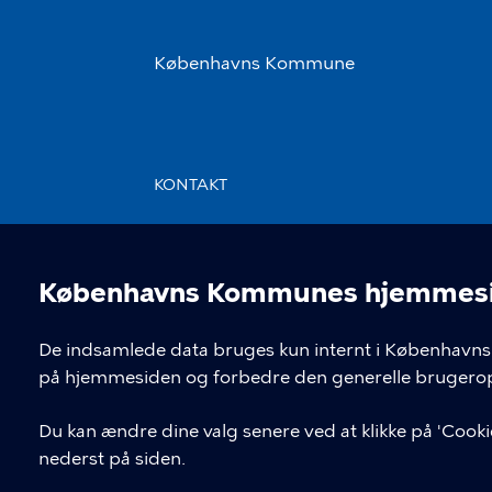
Københavns Kommune
KONTAKT
Rådhuspladsen 1, 1550 København
V
Københavns Kommunes hjemmesid
Cookieindstil
De indsamlede data bruges kun internt i Københavns 
på hjemmesiden og forbedre den generelle brugerop
Du kan ændre dine valg senere ved at klikke på 'Cookie
nederst på siden.