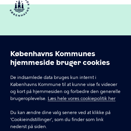
Københavns Kommunes
Cookieindstillinger
hjemmeside bruger cookies
Københavns Ældreråd
De indsamlede data bruges kun internt i
Københavns Kommune
Københavns Kommune til at kunne vise fx videoer
og kort på hjemmesiden og forbedre den generelle
brugeroplevelse.
Læs hele vores cookiepolitik her
KONTAKT
Du kan ændre dine valg senere ved at klikke på
Rådhuspladsen 1, 1550 København V
'Cookieindstillinger', som du finder som link
nederst på siden.