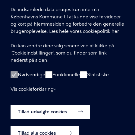
Københavns Ældreråd
De indsamlede data bruges kun internt i
Københavns Kommune
Københavns Kommune til at kunne vise fx videoer
og kort på hjemmesiden og forbedre den generelle
brugeroplevelse.
Læs hele vores cookiepolitik her
KONTAKT
Du kan ændre dine valg senere ved at klikke på
Rådhuspladsen 1, 1550 København V
'Cookieindstillinger', som du finder som link
nederst på siden.
LINKS
Nødvendige
Funktionelle
Statistiske
Kontakt os
Vis cookieforklaring
Tilgængelighedserklæring
Tillad udvalgte cookies
Cookiepolitik
Cookieindstillinger
Tillad alle cookies