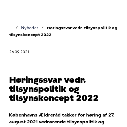
Gå
til
hovedindhold
Nyheder
Høringssvar vedr. tilsynspolitik og
Brødkrumme
tilsynskoncept 2022
26.09.2021
Høringssvar vedr.
tilsynspolitik og
tilsynskoncept 2022
Københavns Ældreråd takker for høring af 27.
august 2021 vedrørende tilsynspolitik og