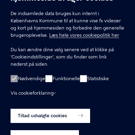
Københavns Ældreråd
De indsamlede data bruges kun internt i
Københavns Kommune
Københavns Kommune til at kunne vise fx videoer
og kort på hjemmesiden og forbedre den generelle
brugeroplevelse.
Læs hele vores cookiepolitik her
KONTAKT
Du kan ændre dine valg senere ved at klikke på
Rådhuspladsen 1, 1550 København V
'Cookieindstillinger', som du finder som link
nederst på siden.
LINKS
Nødvendige
Funktionelle
Statistiske
Kontakt os
Vis cookieforklaring
Tilgængelighedserklæring
Tillad udvalgte cookies
Cookiepolitik
Cookieindstillinger