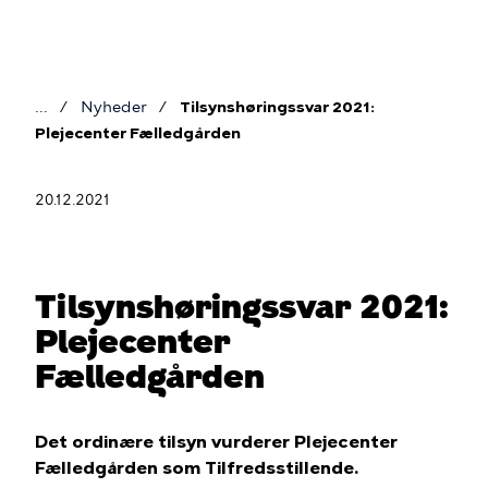
Gå
til
hovedindhold
Nyheder
Tilsynshøringssvar 2021:
Brødkrumme
Plejecenter Fælledgården
20.12.2021
Tilsynshøringssvar 2021:
Plejecenter
Fælledgården
Det ordinære tilsyn vurderer Plejecenter
Fælledgården som Tilfredsstillende.