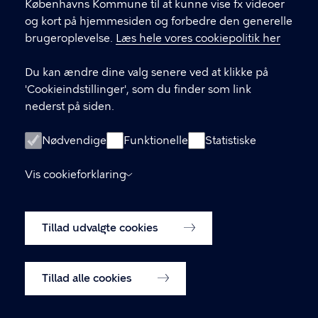
Københavns Kommune
Københavns Kommune til at kunne vise fx videoer
og kort på hjemmesiden og forbedre den generelle
brugeroplevelse.
Læs hele vores cookiepolitik her
KONTAKT
Du kan ændre dine valg senere ved at klikke på
Rådhuspladsen 1, 1550 København V
'Cookieindstillinger', som du finder som link
nederst på siden.
LINKS
Nødvendige
Funktionelle
Statistiske
Kontakt os
Vis cookieforklaring
Tilgængelighedserklæring
Tillad udvalgte cookies
Cookiepolitik
Cookieindstillinger
Tillad alle cookies