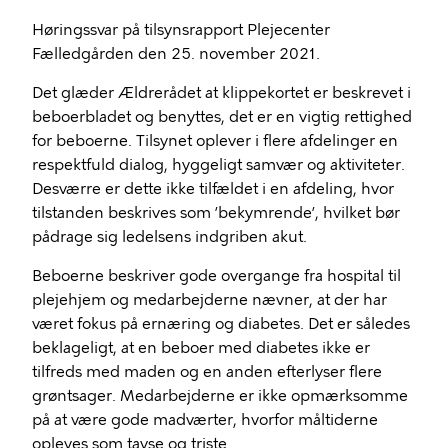
Høringssvar på tilsynsrapport Plejecenter
Fælledgården den 25. november 2021.
Det glæder Ældrerådet at klippekortet er beskrevet i
beboerbladet og benyttes, det er en vigtig rettighed
for beboerne. Tilsynet oplever i flere afdelinger en
respektfuld dialog, hyggeligt samvær og aktiviteter.
Desværre er dette ikke tilfældet i en afdeling, hvor
tilstanden beskrives som ’bekymrende’, hvilket bør
pådrage sig ledelsens indgriben akut.
Beboerne beskriver gode overgange fra hospital til
plejehjem og medarbejderne nævner, at der har
været fokus på ernæring og diabetes. Det er således
beklageligt, at en beboer med diabetes ikke er
tilfreds med maden og en anden efterlyser flere
grøntsager. Medarbejderne er ikke opmærksomme
på at være gode madværter, hvorfor måltiderne
opleves som tavse og triste.