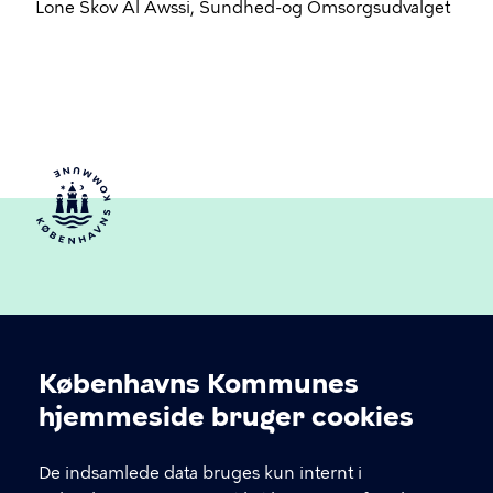
Lone Skov Al Awssi, Sundhed-og Omsorgsudvalget
Københavns Kommunes
Cookieindstillinger
hjemmeside bruger cookies
Københavns Ældreråd
De indsamlede data bruges kun internt i