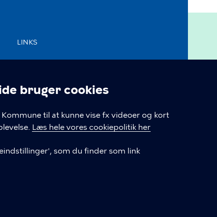
LINKS
Kontakt os
e bruger cookies
Tilgængelighedserklæring
linger
Kommune til at kunne vise fx videoer og kort
Cookiepolitik
levelse.
Læs hele vores cookiepolitik her
Cookieindstillinger
indstillinger', som du finder som link