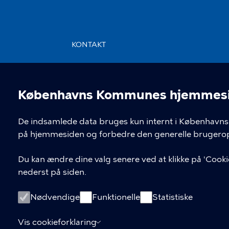
KONTAKT
Rådhuspladsen 1, 1550 København
V
Københavns Kommunes hjemmesid
Cookieindstil
De indsamlede data bruges kun internt i Københavns 
på hjemmesiden og forbedre den generelle brugerop
Du kan ændre dine valg senere ved at klikke på 'Cookie
nederst på siden.
Nødvendige
Funktionelle
Statistiske
Vis cookieforklaring