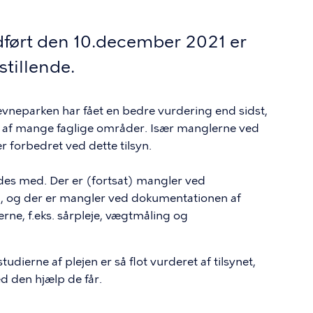
dført den 10.december 2021 er
stillende.
vneparken har fået en bedre vurdering end sidst,
øft af mange faglige områder. Især manglerne ved
forbedret ved dette tilsyn.
des med. Der er (fortsat) mangler ved
, og der er mangler ved dokumentationen af
rne, f.eks. sårpleje, vægtmåling og
dierne af plejen er så flot vurderet af tilsynet,
d den hjælp de får.