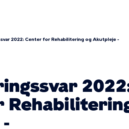
ær
ation
svar 2022: Center for Rehabilitering og Akutpleje -
mme
ringssvar 2022
 Rehabiliterin
 -