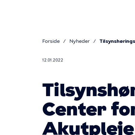
Prim
Gå
til
navig
hovedindhold
Forside
Nyheder
Tilsynshørings
Brødkru
12.01.2022
Tilsynshø
Center for
Akutpleje