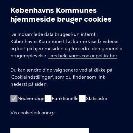
Københavns Kommunes
Cookieindstillinger
hjemmeside bruger cookies
Københavns Ældreråd
De indsamlede data bruges kun internt i
Københavns Kommune
Københavns Kommune til at kunne vise fx videoer
og kort på hjemmesiden og forbedre den generelle
brugeroplevelse.
Læs hele vores cookiepolitik her
KONTAKT
Du kan ændre dine valg senere ved at klikke på
Rådhuspladsen 1, 1550 København V
'Cookieindstillinger', som du finder som link
nederst på siden.
LINKS
Nødvendige
Funktionelle
Statistiske
Kontakt os
Vis cookieforklaring
Tilgængelighedserklæring