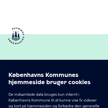
Københavns Kommunes
Cookieindstillinger
hjemmeside bruger cookies
Københavns Ældreråd
De indsamlede data bruges kun internt i
Københavns Kommune
Københavns Kommune til at kunne vise fx videoer
og kort på hjemmesiden og forbedre den generelle