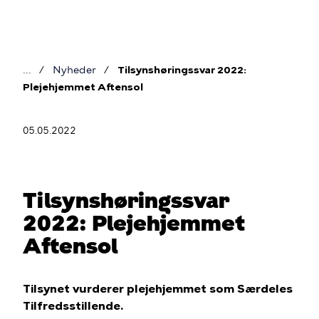
Gå
til
hovedindhold
Nyheder
Tilsynshøringssvar 2022:
Brødkrumme
Plejehjemmet Aftensol
05.05.2022
Tilsynshøringssvar
2022: Plejehjemmet
Aftensol
Tilsynet vurderer plejehjemmet som Særdeles
Tilfredsstillende.