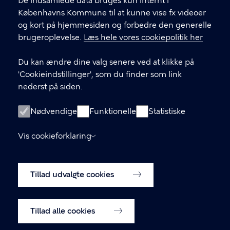
De indsamlede data bruges kun internt i
Københavns Kommune
Københavns Kommune til at kunne vise fx videoer
og kort på hjemmesiden og forbedre den generelle
brugeroplevelse.
Læs hele vores cookiepolitik her
KONTAKT
Du kan ændre dine valg senere ved at klikke på
Rådhuspladsen 1, 1550 København V
'Cookieindstillinger', som du finder som link
nederst på siden.
LINKS
Nødvendige
Funktionelle
Statistiske
Kontakt os
Vis cookieforklaring
Tilgængelighedserklæring
Tillad udvalgte cookies
Cookiepolitik
Cookieindstillinger
Tillad alle cookies