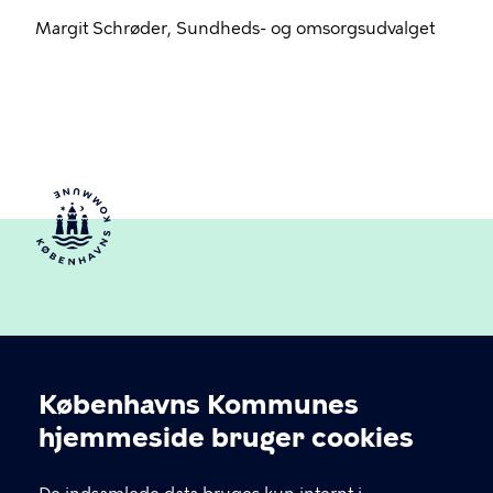
Margit Schrøder, Sundheds- og omsorgsudvalget
Københavns Kommunes
Cookieindstillinger
hjemmeside bruger cookies
Københavns Ældreråd