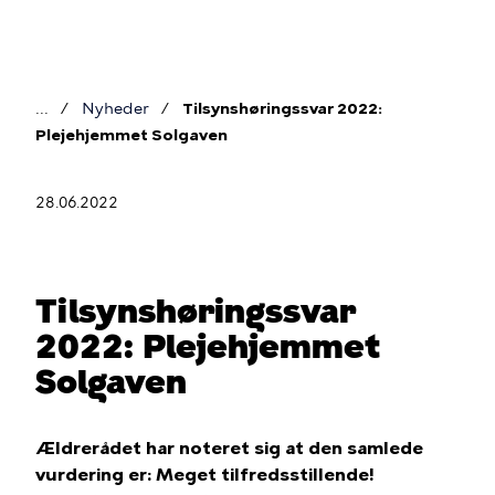
Gå
til
hovedindhold
Nyheder
Tilsynshøringssvar 2022:
Brødkrumme
Plejehjemmet Solgaven
28.06.2022
Tilsynshøringssvar
2022: Plejehjemmet
Solgaven
Ældrerådet har noteret sig at den samlede
vurdering er: Meget tilfredsstillende!