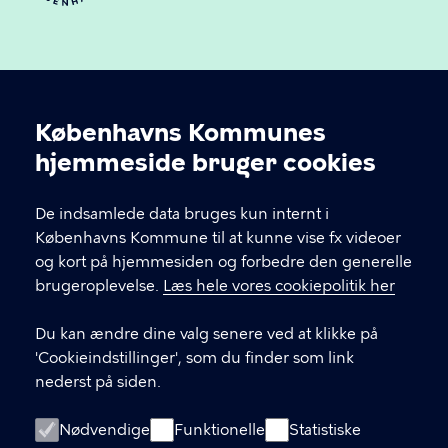
Københavns Kommunes
Cookieindstillinger
hjemmeside bruger cookies
Københavns Ældreråd
De indsamlede data bruges kun internt i
Københavns Kommune
Københavns Kommune til at kunne vise fx videoer
og kort på hjemmesiden og forbedre den generelle
brugeroplevelse.
Læs hele vores cookiepolitik her
KONTAKT
Du kan ændre dine valg senere ved at klikke på
Rådhuspladsen 1, 1550 København V
'Cookieindstillinger', som du finder som link
nederst på siden.
LINKS
Nødvendige
Funktionelle
Statistiske