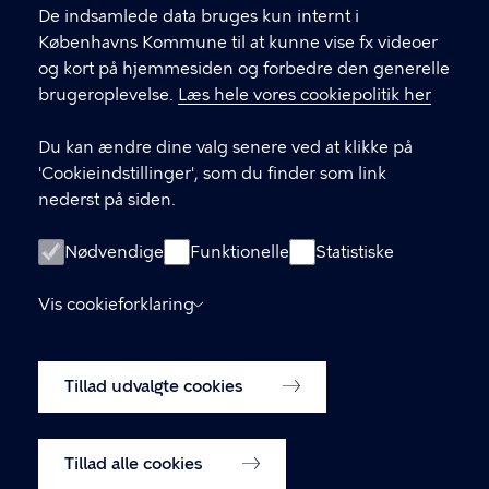
De indsamlede data bruges kun internt i
Københavns Kommune
Københavns Kommune til at kunne vise fx videoer
og kort på hjemmesiden og forbedre den generelle
brugeroplevelse.
Læs hele vores cookiepolitik her
KONTAKT
Du kan ændre dine valg senere ved at klikke på
Rådhuspladsen 1, 1550 København V
'Cookieindstillinger', som du finder som link
nederst på siden.
LINKS
Nødvendige
Funktionelle
Statistiske
Kontakt os
Vis cookieforklaring
Tilgængelighedserklæring
Tillad udvalgte cookies
Cookiepolitik
Cookieindstillinger
Tillad alle cookies