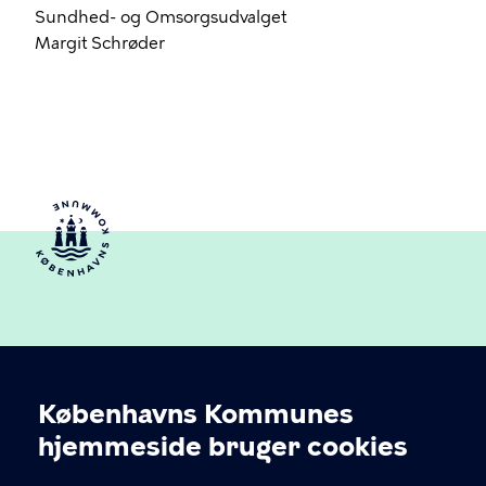
Sundhed- og Omsorgsudvalget
Margit Schrøder
Københavns Kommunes
Cookieindstillinger
hjemmeside bruger cookies
Københavns Ældreråd