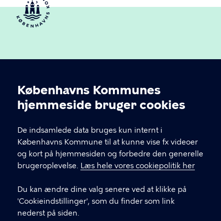
Københavns Kommunes
Cookieindstillinger
hjemmeside bruger cookies
Københavns Ældreråd
De indsamlede data bruges kun internt i
Københavns Kommune
Københavns Kommune til at kunne vise fx videoer
og kort på hjemmesiden og forbedre den generelle
brugeroplevelse.
Læs hele vores cookiepolitik her
KONTAKT
Du kan ændre dine valg senere ved at klikke på
Rådhuspladsen 1, 1550 København V
'Cookieindstillinger', som du finder som link
nederst på siden.