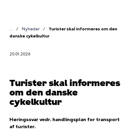
Gå
til
hovedindhold
Nyheder
Turister skal informeres om den
Brødkrumme
danske cykelkultur
20.01.2026
Turister skal informeres
om den danske
cykelkultur
Høringssvar vedr. handlingsplan for transport
af turister.