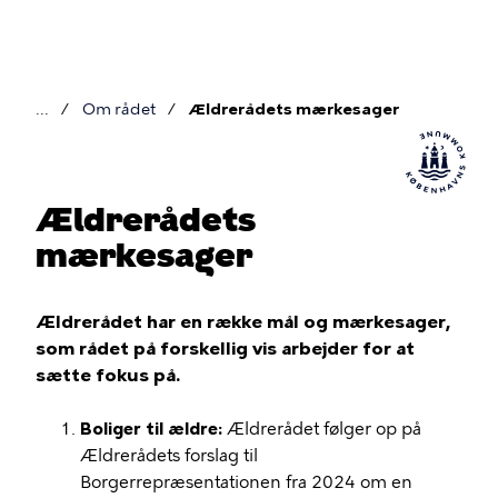
Gå
til
hovedindhold
Om rådet
Ældrerådets mærkesager
Brødkrumme
Ældrerådets
mærkesager
Ældrerådet har en række mål og mærkesager,
som rådet på forskellig vis arbejder for at
sætte fokus på.
Boliger til ældre:
Ældrerådet følger op på
Ældrerådets forslag til
Borgerrepræsentationen fra 2024 om en