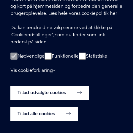
og kort på hjemmesiden og forbedre den generelle
brugeroplevelse.
Læs hele vores cookiepolitik her
KONTAKT
Du kan ændre dine valg senere ved at klikke på
Rådhuspladsen 1, 1550 København V
'Cookieindstillinger', som du finder som link
nederst på siden.
LINKS
Nødvendige
Funktionelle
Statistiske
Kontakt os
Vis cookieforklaring
Tilgængelighedserklæring
Tillad udvalgte cookies
Cookiepolitik
Cookieindstillinger
Tillad alle cookies