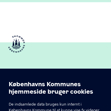
Københavns Kommunes
Cookieindstillinger
hjemmeside bruger cookies
Københavns Ældreråd
De indsamlede data bruges kun internt i
Københavns Kommune
Københavns Kommune til at kunne vise fx videoer