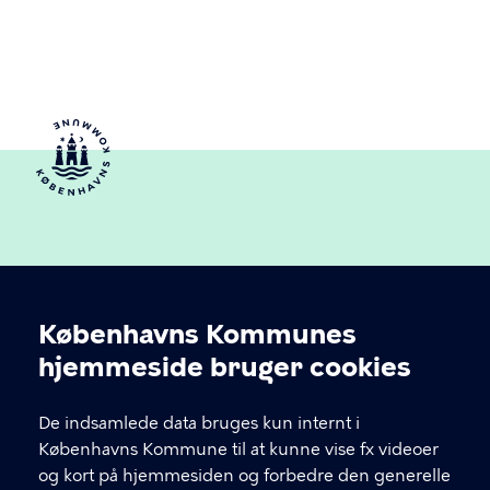
Københavns Kommunes
Cookieindstillinger
hjemmeside bruger cookies
Københavns Ældreråd
De indsamlede data bruges kun internt i
Københavns Kommune
Københavns Kommune til at kunne vise fx videoer
og kort på hjemmesiden og forbedre den generelle