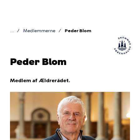
Gå
til
hovedindhold
Medlemmerne
Peder Blom
Brødkrumme
Peder Blom
Medlem af Ældrerådet.